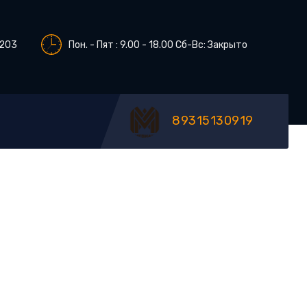
 203
Пон. - Пят : 9.00 - 18.00 Сб-Вс: Закрыто
89315130919